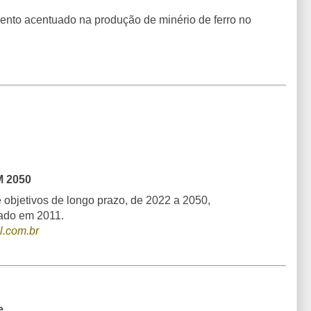
nto acentuado na produção de minério de ferro no
M 2050
e objetivos de longo prazo, de 2022 a 2050,
cado em 2011.
l.com.br
e