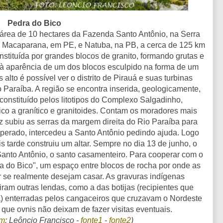
Pedra do Bico
área de 10 hectares da Fazenda Santo Antônio, na Serra
de Macaparana, em PE, e Natuba, na PB, a cerca de 125 km
stituída por grandes blocos de granito, formando grutas e
 à aparência de um dos blocos esculpido na forma de um
alto é possível ver o distrito de Pirauá e suas turbinas
 Paraíba. A região se encontra inserida, geologicamente,
onstituído pelos litotipos do Complexo Salgadinho,
tico a granítico e granitoides. Contam os moradores mais
z subiu as serras da margem direita do Rio Paraíba para
sperado, intercedeu a Santo Antônio pedindo ajuda. Logo
 tarde construiu um altar. Sempre no dia 13 de junho, o
Santo Antônio, o santo casamenteiro. Para cooperar com o
a do Bico", um espaço entre blocos de rocha por onde as
 se realmente desejam casar. As gravuras indígenas
ram outras lendas, como a das botijas (recipientes que
) enterradas pelos cangaceiros que cruzavam o Nordeste
 que ovnis não deixam de fazer visitas eventuais.
em
: Leôncio Francisco -
fonte1
-
fonte2
)