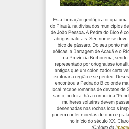
Esta formação geológica ocupa uma 
do Pirauá, na divisa dos municípios 
de João Pessoa. A Pedra do Bico é con
abrigos naturais. Seu nome se deve
bico de pássaro. Do seu ponto mais 
eólicas, a Barragem de Acauã e o Rio
na Província Borborema, sendo c
representado por ortognaisse tonalí
antigos que um colonizador certa ve
explorar a região e se perdeu. Dese
encontrou a Pedra do Bico onde mais
local recebe romarias de devotos de 
santo, no local há a conhecida "Fend
mulheres solteiras devem passar
desenhadas nas rochas locais inspi
podem conter moedas de ouro e prata
no início do século XX. Claro
(Crédito da
imag