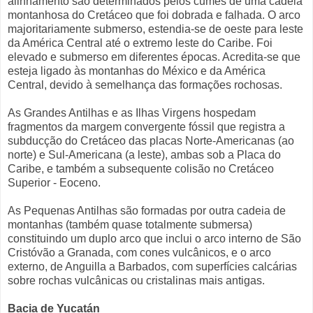
alinhamento são determinados pelos cumes de uma cadeia
montanhosa do Cretáceo que foi dobrada e falhada. O arco
majoritariamente submerso, estendia-se de oeste para leste
da América Central até o extremo leste do Caribe. Foi
elevado e submerso em diferentes épocas. Acredita-se que
esteja ligado às montanhas do México e da América
Central, devido à semelhança das formações rochosas.
As Grandes Antilhas e as Ilhas Virgens hospedam
fragmentos da margem convergente fóssil que registra a
subducção do Cretáceo das placas Norte-Americanas (ao
norte) e Sul-Americana (a leste), ambas sob a Placa do
Caribe, e também a subsequente colisão no Cretáceo
Superior - Eoceno.
As Pequenas Antilhas são formadas por outra cadeia de
montanhas (também quase totalmente submersa)
constituindo um duplo arco que inclui o arco interno de São
Cristóvão a Granada, com cones vulcânicos, e o arco
externo, de Anguilla a Barbados, com superfícies calcárias
sobre rochas vulcânicas ou cristalinas mais antigas.
Bacia de Yucatán