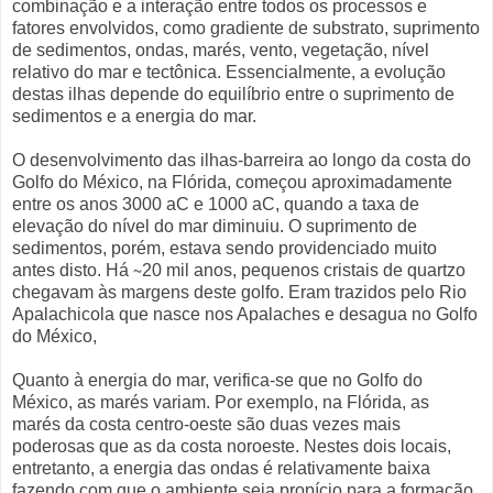
combinação e a interação entre todos os processos e
fatores envolvidos, como gradiente de substrato, suprimento
de sedimentos, ondas, marés, vento, vegetação, nível
relativo do mar e tectônica. Essencialmente, a evolução
destas ilhas depende do equilíbrio entre o suprimento de
sedimentos e a energia do mar.
O desenvolvimento das ilhas-barreira ao longo da costa do
Golfo do México, na Flórida, começou aproximadamente
entre os anos 3000 aC e 1000 aC, quando a taxa de
elevação do nível do mar diminuiu. O suprimento de
sedimentos, porém, estava sendo providenciado muito
antes disto. Há ∼20 mil anos, pequenos cristais de quartzo
chegavam às margens deste golfo. Eram trazidos pelo Rio
Apalachicola que nasce nos Apalaches e desagua no Golfo
do México,
Quanto à energia do mar, verifica-se que no Golfo do
México, as marés variam. Por exemplo, na Flórida, as
marés da costa centro-oeste são duas vezes mais
poderosas que as da costa noroeste. Nestes dois locais,
entretanto, a energia das ondas é relativamente baixa
fazendo com que o ambiente seja propício para a formação