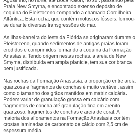
Agostinho, no norte, até Boca Raton, no sul. passando pela
Praia New Smyrna, é encontrado extenso depósito de
coquina do Pleistoceno compondo a chamada Cordilheira
Atlântica. Esta rocha, que contém moluscos fósseis, formou-
se durante diversas transgressões do mar.
As ilhas-barreira do leste da Flórida se originaram durante o
Pleistoceno, quando sedimentos de antigas praias foram
erodidos e comprimidos formando a coquina da Formação
Anastasia. Tendo origem nestas rochas, a areia de New
Smyrna, distribuída em ampla planície, tem sua cor branca
bem justificada.
Nas rochas da Formação Anastasia, a proporção entre areia
quartzosa e fragmentos de conchas é muito variável, assim
como o tamanho dos grãos mantidos em matriz calcária.
Podem variar de granulação grossa em calcário com
fragmentos de concha até granulação fina em arenito
quartzoso, fragmentos de conchas e areia de coral. A
maioria dos afloramentos na Formação Anastasia contém
crostas laminadas de carbonato de cálcio com 2,5 cm de
espessura média.