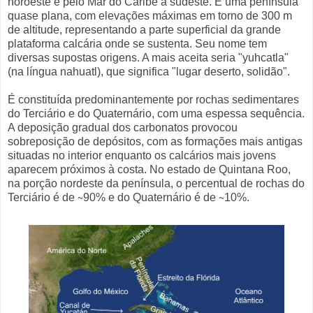
noroeste e pelo Mar do Caribe a sudeste. É uma península
quase plana, com elevações máximas em torno de 300 m
de altitude, representando a parte superficial da grande
plataforma calcária onde se sustenta. Seu nome tem
diversas supostas origens. A mais aceita seria "yuhcatla"
(na língua nahuatl), que significa "lugar deserto, solidão".
É constituída predominantemente por rochas sedimentares
do Terciário e do Quaternário, com uma espessa sequência.
A deposição gradual dos carbonatos provocou
sobreposição de depósitos, com as formações mais antigas
situadas no interior enquanto os calcários mais jovens
aparecem próximos à costa. No estado de Quintana Roo,
na porção nordeste da península, o percentual de rochas do
Terciário é de ∼90% e do Quaternário é de ∼10%.