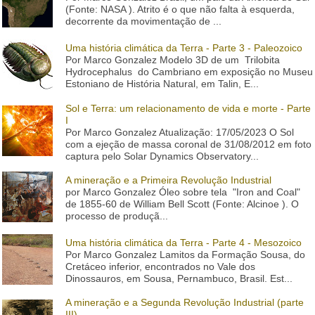
(Fonte: NASA ). Atrito é o que não falta à esquerda,
decorrente da movimentação de ...
Uma história climática da Terra - Parte 3 - Paleozoico
Por Marco Gonzalez Modelo 3D de um Trilobita
Hydrocephalus do Cambriano em exposição no Museu
Estoniano de História Natural, em Talin, E...
Sol e Terra: um relacionamento de vida e morte - Parte
I
Por Marco Gonzalez Atualização: 17/05/2023 O Sol
com a ejeção de massa coronal de 31/08/2012 em foto
captura pelo Solar Dynamics Observatory...
A mineração e a Primeira Revolução Industrial
por Marco Gonzalez Óleo sobre tela "Iron and Coal"
de 1855-60 de William Bell Scott (Fonte: Alcinoe ). O
processo de produçã...
Uma história climática da Terra - Parte 4 - Mesozoico
Por Marco Gonzalez Lamitos da Formação Sousa, do
Cretáceo inferior, encontrados no Vale dos
Dinossauros, em Sousa, Pernambuco, Brasil. Est...
A mineração e a Segunda Revolução Industrial (parte
III)