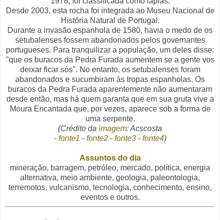
1978, foi classificada como lapiás.
Desde 2003, esta rocha foi integrada ao Museu Nacional de
História Natural de Portugal.
Durante a invasão espanhola de 1580, havia o medo de os
setubalenses fossem abandonados pelos governantes
portugueses. Para tranquilizar a população, um deles disse:
"que os buracos da Pedra Furada aumentem se a gente vos
deixar ficar sós". No entanto, os setubalenses foram
abandonados e sucumbiram às tropas espanholas. Os
buracos da Pedra Furada aparentemente não aumentaram
desde então, mas há quem garanta que em sua gruta vive a
Moura Encantada que, por vezes, aparece sob a forma de
uma serpente.
(Crédito da
imagem
: Acscosta
-
fonte1
-
fonte2
-
fonte3
-
fonte4
)
Assuntos do dia
mineração, barragem, petróleo, mercado, política, energia
alternativa, meio ambiente, geologia, paleontologia,
terremotos, vulcanismo, tecnologia, conhecimento, ensino,
eventos e outros.