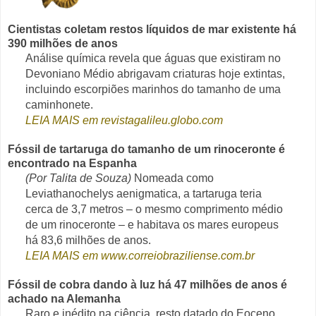
Cientistas coletam restos líquidos de mar existente há
390 milhões de anos
Análise química revela que águas que existiram no
Devoniano Médio abrigavam criaturas hoje extintas,
incluindo escorpiões marinhos do tamanho de uma
caminhonete.
LEIA MAIS em revistagalileu.globo.com
Fóssil de tartaruga do tamanho de um rinoceronte é
encontrado na Espanha
(Por Talita de Souza)
Nomeada como
Leviathanochelys aenigmatica, a tartaruga teria
cerca de 3,7 metros – o mesmo comprimento médio
de um rinoceronte – e habitava os mares europeus
há 83,6 milhões de anos.
LEIA MAIS em www.correiobraziliense.com.br
Fóssil de cobra dando à luz há 47 milhões de anos é
achado na Alemanha
Raro e inédito na ciência, resto datado do Eoceno