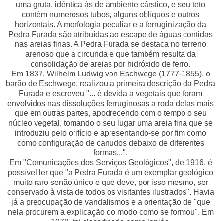
uma gruta, idêntica às de ambiente cárstico, e seu teto
contém numerosos tubos, alguns oblíquos e outros
horizontais. A morfologia peculiar e a ferruginização da
Pedra Furada são atribuídas ao escape de águas contidas
nas areias finas. A Pedra Furada se destaca no terreno
arenoso que a circunda e que também resulta da
consolidação de areias por hidróxido de ferro.
Em 1837, Wilhelm Ludwig von Eschwege (1777-1855), o
barão de Eschwege, realizou a primeira descrição da Pedra
Furada e escreveu "... é devida a vegetais que foram
envolvidos nas dissoluções ferruginosas a roda delas mais
que em outras partes, apodrecendo com o tempo o seu
núcleo vegetal, tomando o seu lugar uma areia fina que se
introduziu pelo orifício e apresentando-se por fim como
como configuração de canudos debaixo de diferentes
formas...".
Em "Comunicações dos Serviços Geológicos", de 1916, é
possível ler que "a Pedra Furada é um exemplar geológico
muito raro senão único e que deve, por isso mesmo, ser
conservado à vista de todos os visitantes ilustrados". Havia
já a preocupação de vandalismos e a orientação de "que
nela procurem a explicação do modo como se formou". Em