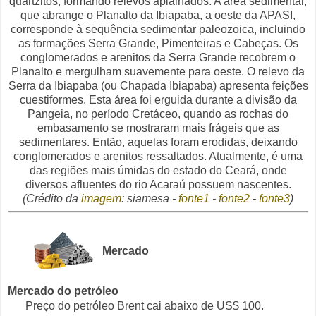
quartzitos, formando relevos aplainados. A área sedimentar,
que abrange o Planalto da Ibiapaba, a oeste da APASI,
corresponde à sequência sedimentar paleozoica, incluindo
as formações Serra Grande, Pimenteiras e Cabeças. Os
conglomerados e arenitos da Serra Grande recobrem o
Planalto e mergulham suavemente para oeste. O relevo da
Serra da Ibiapaba (ou Chapada Ibiapaba) apresenta feições
cuestiformes. Esta área foi erguida durante a divisão da
Pangeia, no período Cretáceo, quando as rochas do
embasamento se mostraram mais frágeis que as
sedimentares. Então, aquelas foram erodidas, deixando
conglomerados e arenitos ressaltados. Atualmente, é uma
das regiões mais úmidas do estado do Ceará, onde
diversos afluentes do rio Acaraú possuem nascentes.
(Crédito da
imagem
: siamesa -
fonte1
-
fonte2
-
fonte3
)
Mercado
Mercado do petróleo
Preço do petróleo Brent cai abaixo de US$ 100.