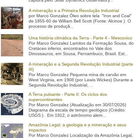
A mineração e a Primeira Revolução Industrial
por Marco Gonzalez Óleo sobre tela "Iron and Coal"
de 1855-60 de William Bell Scott (Fonte: Alcinoe ). O
processo de produçã...
Uma história climática da Terra - Parte 4 - Mesozoico
Por Marco Gonzalez Lamitos da Formação Sousa, do
Cretáceo inferior, encontrados no Vale dos
Dinossauros, em Sousa, Pernambuco, Brasil. Est...
A mineração e a Segunda Revolução Industrial (parte
III)
Por Marco Gonzalez Pequena mina de carvão em
West Virginia, em 1908 (por Lewis Wickes) Durante a
Segunda Revolução Industrial, ...
A Terra pulsante - Parte II: Os ciclos dos
supercontinentes
Por Marco Gonzalez (Atualização em 30/07/2026)
Diagrama da escala de tempo geológico (Crédito:
USGS ) . Em 1912, o astrônomo alem...
Amazônia Legal: a geologia e a mineração e seus
impactos
Por Marco Gonzalez Localização da Amazônia Legal,