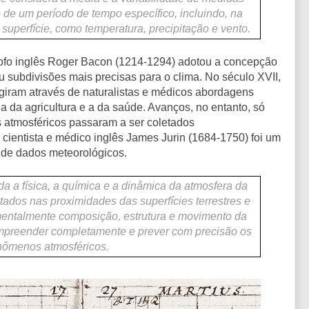
o de um período de tempo específico, incluindo, na
e superfície, como temperatura, precipitação e vento.
sofo inglês Roger Bacon (1214-1294) adotou a concepção
u subdivisões mais precisas para o clima. No século XVII,
rgiram através de naturalistas e médicos abordagens
a da agricultura e a da saúde. Avanços, no entanto, só
atmosféricos passaram a ser coletados
 cientista e médico inglês James Jurin (1684-1750) foi um
a de dados meteorológicos.
da a física, a química e a dinâmica da atmosfera da
ctados nas proximidades das superfícies terrestres e
mentalmente composição, estrutura e movimento da
ompreender completamente e prever com precisão os
nômenos atmosféricos.