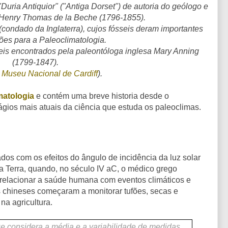
"
Duria Antiquior" ("Antiga Dorset")
de autoria do geólogo e
 Henry Thomas de la Beche (1796-1855).
(
condado da Inglaterra)
, cujos fósseis deram importantes
ções para a Paleoclimatologia.
seis encontrados pela paleontóloga inglesa Mary Anning
(1799-1847).
:
Museu Nacional de Cardiff
).
matologia
e contém uma breve historia desde o
ágios mais atuais da ciência que estuda os paleoclimas.
ados com os efeitos do ângulo de incidência da luz solar
da Terra, quando, no século IV aC, o médico grego
relacionar a saúde humana com eventos climáticos e
chineses começaram a monitorar tufões, secas e
na agricultura.
que considera a média e a variabilidade de medidas