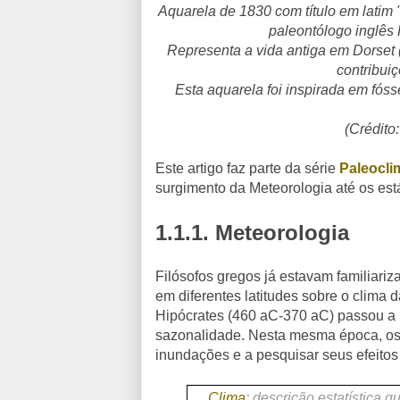
Aquarela de 1830 com título em latim 
paleontólogo inglês
Representa a vida antiga em Dorset 
contribui
Esta aquarela foi inspirada em fós
(Crédito
Este artigo faz parte da série
Paleocli
surgimento da Meteorologia até os est
1.1.1.
Meteorologia
Filósofos gregos já estavam familiariz
em diferentes latitudes sobre o clima 
Hipócrates (460 aC-370 aC) passou a 
sazonalidade. Nesta mesma época, os 
inundações e a pesquisar seus efeitos 
Clima
:
descrição estatística 