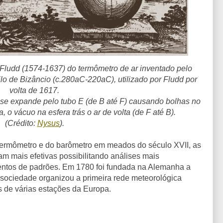
Fludd (1574-1637) do termômetro de ar inventado pelo
Filo de Bizâncio (c.280aC-220aC), utilizado por Fludd por
volta de 1617.
e se expande pelo tubo E (de B até F) causando bolhas no
a, o vácuo na esfera trás o ar de volta (de F até B).
(Crédito:
Nysus
)
.
ermômetro e do barômetro em meados do século XVII, as
m mais efetivas possibilitando análises mais
ntos de padrões. Em 1780 foi fundada na Alemanha a
 sociedade organizou a primeira rede meteorológica
s de várias estações da Europa.