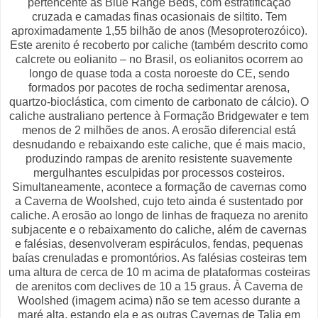
pertencente às Blue Range Beds, com estratificação
cruzada e camadas finas ocasionais de siltito. Tem
aproximadamente 1,55 bilhão de anos (Mesoproterozóico).
Este arenito é recoberto por caliche (também descrito como
calcrete ou eolianito – no Brasil, os eolianitos ocorrem ao
longo de quase toda a costa noroeste do CE, sendo
formados por pacotes de rocha sedimentar arenosa,
quartzo-bioclástica, com cimento de carbonato de cálcio). O
caliche australiano pertence à Formação Bridgewater e tem
menos de 2 milhões de anos. A erosão diferencial está
desnudando e rebaixando este caliche, que é mais macio,
produzindo rampas de arenito resistente suavemente
mergulhantes esculpidas por processos costeiros.
Simultaneamente, acontece a formação de cavernas como
a Caverna de Woolshed, cujo teto ainda é sustentado por
caliche. A erosão ao longo de linhas de fraqueza no arenito
subjacente e o rebaixamento do caliche, além de cavernas
e falésias, desenvolveram espiráculos, fendas, pequenas
baías crenuladas e promontórios. As falésias costeiras tem
uma altura de cerca de 10 m acima de plataformas costeiras
de arenitos com declives de 10 a 15 graus. À Caverna de
Woolshed (imagem acima) não se tem acesso durante a
maré alta, estando ela e as outras Cavernas de Talia em