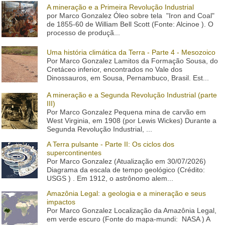
A mineração e a Primeira Revolução Industrial
por Marco Gonzalez Óleo sobre tela "Iron and Coal"
de 1855-60 de William Bell Scott (Fonte: Alcinoe ). O
processo de produçã...
Uma história climática da Terra - Parte 4 - Mesozoico
Por Marco Gonzalez Lamitos da Formação Sousa, do
Cretáceo inferior, encontrados no Vale dos
Dinossauros, em Sousa, Pernambuco, Brasil. Est...
A mineração e a Segunda Revolução Industrial (parte
III)
Por Marco Gonzalez Pequena mina de carvão em
West Virginia, em 1908 (por Lewis Wickes) Durante a
Segunda Revolução Industrial, ...
A Terra pulsante - Parte II: Os ciclos dos
supercontinentes
Por Marco Gonzalez (Atualização em 30/07/2026)
Diagrama da escala de tempo geológico (Crédito:
USGS ) . Em 1912, o astrônomo alem...
Amazônia Legal: a geologia e a mineração e seus
impactos
Por Marco Gonzalez Localização da Amazônia Legal,
em verde escuro (Fonte do mapa-mundi: NASA ) A