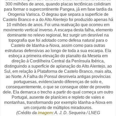
300 milhões de anos, quando placas tectônicas colidiram
para formar o supercontinente Pangea, já em fase tardia da
Orogenia Varisca. O degrau que separa a superfície de
Castelo Branco e a do Alto Alentejo foi produzido apenas há
10 milhões de anos. Foi uma reativação que ocorreu em
movimento vertical inverso. A escarpa desta falha, elemento
dominante no relevo regional, fez surgir um desnível na
topografia que foi adotado como defesa natural para o
Castelo de Idanha-a-Nova, assim como para outras
estruturas defensivas ao longo de toda a sua escarpa. Ela
esboça a primeira elevação do planalto da Meseta em
direção à Cordilheira Central da Península Ibérica,
distinguindo a superfície de aplanação do Alto Alentejo, ao
Sul, em relação à Plataforma de Castelo Branco, mais alta,
ao Norte. A Falha do Ponsul desnivela antigas províncias
portuguesas, evidenciando diferenças de solo e,
consequentemente, o que se consegue obter de proveito
dele. Ela demarca o trecho a partir do qual começa um outro
Portugal, ausente de planícies e repleto de vales e
montanhas, transformando por exemplo Idanha-a-Nova em
um conjunto de múltiplos miradouros.
(Crédito da
imagem
: A. J. D. Sequeira / LNEG