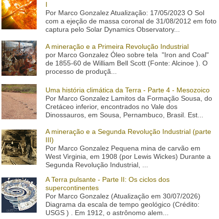
I
Por Marco Gonzalez Atualização: 17/05/2023 O Sol
com a ejeção de massa coronal de 31/08/2012 em foto
captura pelo Solar Dynamics Observatory...
A mineração e a Primeira Revolução Industrial
por Marco Gonzalez Óleo sobre tela "Iron and Coal"
de 1855-60 de William Bell Scott (Fonte: Alcinoe ). O
processo de produçã...
Uma história climática da Terra - Parte 4 - Mesozoico
Por Marco Gonzalez Lamitos da Formação Sousa, do
Cretáceo inferior, encontrados no Vale dos
Dinossauros, em Sousa, Pernambuco, Brasil. Est...
A mineração e a Segunda Revolução Industrial (parte
III)
Por Marco Gonzalez Pequena mina de carvão em
West Virginia, em 1908 (por Lewis Wickes) Durante a
Segunda Revolução Industrial, ...
A Terra pulsante - Parte II: Os ciclos dos
supercontinentes
Por Marco Gonzalez (Atualização em 30/07/2026)
Diagrama da escala de tempo geológico (Crédito:
USGS ) . Em 1912, o astrônomo alem...