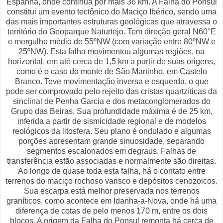
Espanha, onde continua por mais 36 km. A Falha do Ponsul
constitui um evento tectônico do Maciço Ibérico, sendo uma
das mais importantes estruturas geológicas que atravessa o
território do Geoparque Naturtejo. Tem direção geral N60°E
e mergulho médio de 55ºNW (com variação entre 80ºNW e
25ºNW). Esta falha movimentou algumas regiões, na
horizontal, em até cerca de 1,5 km a partir de suas origens,
como é o caso do monte de São Martinho, em Castelo
Branco. Teve movimentação inversa e esquerda, o que
pode ser comprovado pelo rejeito das cristas quartzíticas da
sinclinal de Penha Garcia e dos metaconglomerados do
Grupo das Beiras. Sua profundidade máxima é de 25 km,
inferida a partir de sismicidade regional e de modelos
reológicos da litosfera. Seu plano é ondulado e algumas
porções apresentam grande sinuosidade, separando
segmentos escalonados em degraus. Falhas de
transferência estão associadas e normalmente são direitas.
Ao longo de quase toda esta falha, há o contato entre
terrenos do maciço rochoso varisco e depósitos cenozoicos.
Sua escarpa está melhor preservada nos terrenos
graníticos, como acontece em Idanha-a-Nova, onde há uma
diferença de cotas de pelo menos 170 m, entre os dois
blocos. A origem da Falha do Ponsul remonta há cerca de