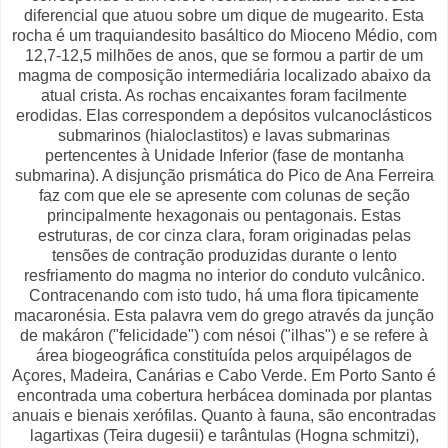
diferencial que atuou sobre um dique de mugearito. Esta
rocha é um traquiandesito basáltico do Mioceno Médio, com
12,7-12,5 milhões de anos, que se formou a partir de um
magma de composição intermediária localizado abaixo da
atual crista. As rochas encaixantes foram facilmente
erodidas. Elas correspondem a depósitos vulcanoclásticos
submarinos (hialoclastitos) e lavas submarinas
pertencentes à Unidade Inferior (fase de montanha
submarina). A disjunção prismática do Pico de Ana Ferreira
faz com que ele se apresente com colunas de seção
principalmente hexagonais ou pentagonais. Estas
estruturas, de cor cinza clara, foram originadas pelas
tensões de contração produzidas durante o lento
resfriamento do magma no interior do conduto vulcânico.
Contracenando com isto tudo, há uma flora tipicamente
macaronésia. Esta palavra vem do grego através da junção
de makáron ("felicidade") com nésoi ("ilhas") e se refere à
área biogeográfica constituída pelos arquipélagos de
Açores, Madeira, Canárias e Cabo Verde. Em Porto Santo é
encontrada uma cobertura herbácea dominada por plantas
anuais e bienais xerófilas. Quanto à fauna, são encontradas
lagartixas (Teira dugesii) e tarântulas (Hogna schmitzi),