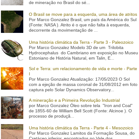
de mineração no Brasil do sé...
O Brasil se move para a esquerda, uma área de atritos
Por Marco Gonzalez Brasil, um país da América do Sul
(Fonte: NASA ). Atrito é o que não falta à esquerda,
decorrente da movimentação de ...
Uma história climática da Terra - Parte 3 - Paleozoico
Por Marco Gonzalez Modelo 3D de um Trilobita
Hydrocephalus do Cambriano em exposição no Museu
Estoniano de História Natural, em Talin, E...
Sol e Terra: um relacionamento de vida e morte - Parte
I
Por Marco Gonzalez Atualização: 17/05/2023 O Sol
com a ejeção de massa coronal de 31/08/2012 em foto
captura pelo Solar Dynamics Observatory...
A mineração e a Primeira Revolução Industrial
por Marco Gonzalez Óleo sobre tela "Iron and Coal"
de 1855-60 de William Bell Scott (Fonte: Alcinoe ). O
processo de produçã...
Uma história climática da Terra - Parte 4 - Mesozoico
Por Marco Gonzalez Lamitos da Formação Sousa, do
Cretáceo inferior, encontrados no Vale dos