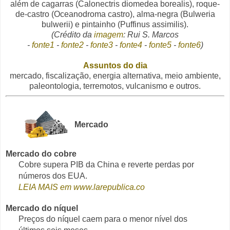
além de cagarras (Calonectris diomedea borealis), roque-
de-castro (Oceanodroma castro), alma-negra (Bulweria
bulwerii) e pintainho (Puffinus assimilis).
(Crédito da
imagem
: Rui S. Marcos
-
fonte1
-
fonte2
-
fonte3
-
fonte4
-
fonte5
-
fonte6
)
Assuntos do dia
mercado, fiscalização, energia alternativa, meio ambiente,
paleontologia, terremotos, vulcanismo e outros.
Mercado
Mercado do cobre
Cobre supera PIB da China e reverte perdas por
números dos EUA.
LEIA MAIS em www.larepublica.co
Mercado do níquel
Preços do níquel caem para o menor nível dos