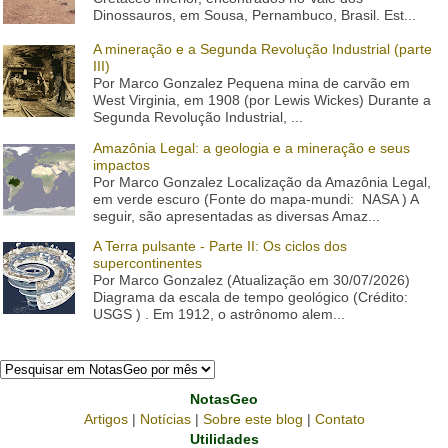
Dinossauros, em Sousa, Pernambuco, Brasil. Est...
A mineração e a Segunda Revolução Industrial (parte
III)
Por Marco Gonzalez Pequena mina de carvão em
West Virginia, em 1908 (por Lewis Wickes) Durante a
Segunda Revolução Industrial, ...
Amazônia Legal: a geologia e a mineração e seus
impactos
Por Marco Gonzalez Localização da Amazônia Legal,
em verde escuro (Fonte do mapa-mundi: NASA ) A
seguir, são apresentadas as diversas Amaz...
A Terra pulsante - Parte II: Os ciclos dos
supercontinentes
Por Marco Gonzalez (Atualização em 30/07/2026)
Diagrama da escala de tempo geológico (Crédito:
USGS ) . Em 1912, o astrônomo alem...
NotasGeo
Artigos
|
Notícias
|
Sobre este blog
|
Contato
Utilidades