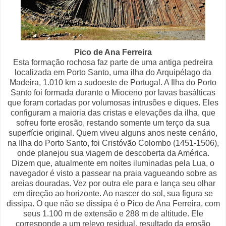
Pico de Ana Ferreira
Esta formação rochosa faz parte de uma antiga pedreira
localizada em Porto Santo, uma ilha do Arquipélago da
Madeira, 1.010 km a sudoeste de Portugal. A Ilha do Porto
Santo foi formada durante o Mioceno por lavas basálticas
que foram cortadas por volumosas intrusões e diques. Eles
configuram a maioria das cristas e elevações da ilha, que
sofreu forte erosão, restando somente um terço da sua
superfície original. Quem viveu alguns anos neste cenário,
na Ilha do Porto Santo, foi Cristóvão Colombo (1451-1506),
onde planejou sua viagem de descoberta da América.
Dizem que, atualmente em noites iluminadas pela Lua, o
navegador é visto a passear na praia vagueando sobre as
areias douradas. Vez por outra ele para e lança seu olhar
em direção ao horizonte. Ao nascer do sol, sua figura se
dissipa. O que não se dissipa é o Pico de Ana Ferreira, com
seus 1.100 m de extensão e 288 m de altitude. Ele
corresponde a um relevo residual, resultado da erosão