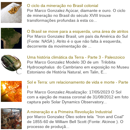
O ciclo da mineração no Brasil colonial
Por Marco Gonzalez Açúcar, diamante e ouro. O ciclo
de mineração no Brasil do século XVIII trouxe
transformações profundas à esta co...
O Brasil se move para a esquerda, uma área de atritos
Por Marco Gonzalez Brasil, um país da América do Sul
(Fonte: NASA ). Atrito é o que não falta à esquerda,
decorrente da movimentação de ...
Uma história climática da Terra - Parte 3 - Paleozoico
Por Marco Gonzalez Modelo 3D de um Trilobita
Hydrocephalus do Cambriano em exposição no Museu
Estoniano de História Natural, em Talin, E...
Sol e Terra: um relacionamento de vida e morte - Parte
I
Por Marco Gonzalez Atualização: 17/05/2023 O Sol
com a ejeção de massa coronal de 31/08/2012 em foto
captura pelo Solar Dynamics Observatory...
A mineração e a Primeira Revolução Industrial
por Marco Gonzalez Óleo sobre tela "Iron and Coal"
de 1855-60 de William Bell Scott (Fonte: Alcinoe ). O
processo de produçã...