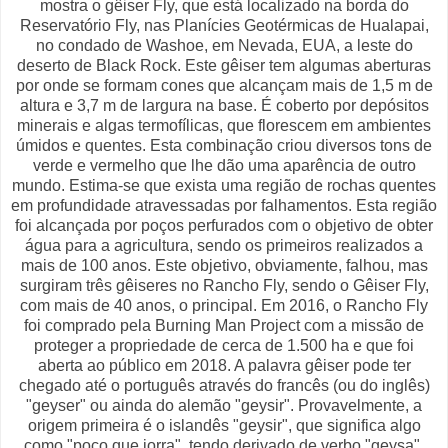
mostra o gêiser Fly, que está localizado na borda do
Reservatório Fly, nas Planícies Geotérmicas de Hualapai,
no condado de Washoe, em Nevada, EUA, a leste do
deserto de Black Rock. Este gêiser tem algumas aberturas
por onde se formam cones que alcançam mais de 1,5 m de
altura e 3,7 m de largura na base. É coberto por depósitos
minerais e algas termofílicas, que florescem em ambientes
úmidos e quentes. Esta combinação criou diversos tons de
verde e vermelho que lhe dão uma aparência de outro
mundo. Estima-se que exista uma região de rochas quentes
em profundidade atravessadas por falhamentos. Esta região
foi alcançada por poços perfurados com o objetivo de obter
água para a agricultura, sendo os primeiros realizados a
mais de 100 anos. Este objetivo, obviamente, falhou, mas
surgiram três gêiseres no Rancho Fly, sendo o Gêiser Fly,
com mais de 40 anos, o principal. Em 2016, o Rancho Fly
foi comprado pela Burning Man Project com a missão de
proteger a propriedade de cerca de 1.500 ha e que foi
aberta ao público em 2018. A palavra gêiser pode ter
chegado até o português através do francês (ou do inglês)
"geyser" ou ainda do alemão "geysir". Provavelmente, a
origem primeira é o islandês "geysir", que significa algo
como "poço que jorra", tendo derivado de verbo "geysa",