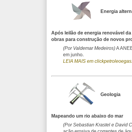
Energia altern
Após leilão de energia renovável da
obras para construção de novos pr
(Por Valdemar Medeiros)
A ANEEL
em junho.
LEIA MAIS em clickpetroleoegas
Geologia
Mapeando um rio abaixo do mar
(Por Sebastian Krastel e David 
ação erosiva de correntes de ág