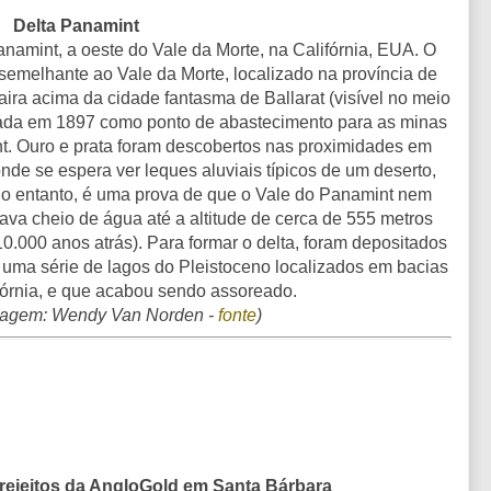
Delta Panamint
anamint, a oeste do Vale da Morte, na Califórnia, EUA. O
semelhante ao Vale da Morte, localizado na província de
ra acima da cidade fantasma de Ballarat (visível no meio
ndada em 1897 como ponto de abastecimento para as minas
t. Ouro e prata foram descobertos nas proximidades em
nde se espera ver leques aluviais típicos de um deserto,
 no entanto, é uma prova de que o Vale do Panamint nem
tava cheio de água até a altitude de cerca de 555 metros
10.000 anos atrás). Para formar o delta, foram depositados
uma série de lagos do Pleistoceno localizados em bacias
fórnia, e que acabou sendo assoreado.
imagem: Wendy Van Norden -
fonte
)
 rejeitos da AngloGold em Santa Bárbara