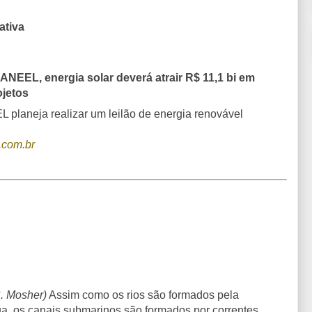
ativa
 ANEEL, energia solar deverá atrair R$ 11,1 bi em
ojetos
 planeja realizar um leilão de energia renovável
.com.br
C. Mosher)
Assim como os rios são formados pela
ua, os canais submarinos são formados por correntes