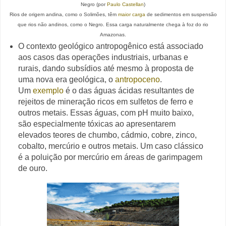
Negro (por
Paulo Castellan
)
Rios de origem
andina, como o
Solimões, têm
maior
carga
de
sedimentos em
suspensão
que rios
não andinos, como
o Negro. Essa carga naturalmente chega à foz do rio
Amazonas.
O contexto geológico antropogênico está associado
aos casos das operações industriais, urbanas e
rurais, dando subsídios até mesmo à proposta de
uma nova era geológica, o
antropoceno
.
Um
exemplo
é o das águas ácidas resultantes de
rejeitos de mineração ricos em sulfetos de ferro e
outros metais. Essas águas, com pH muito baixo,
são especialmente tóxicas ao apresentarem
elevados teores de chumbo, cádmio, cobre, zinco,
cobalto, mercúrio e outros metais. Um caso clássico
é a poluição por mercúrio em áreas de garimpagem
de ouro.