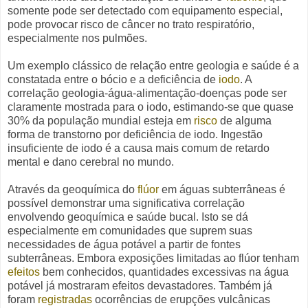
somente pode ser detectado com equipamento especial,
pode
provocar risco de câncer
no trato respiratório,
especialmente nos pulmões.
Um exemplo clássico de relação entre geologia e saúde é a
constatada entre o bócio e a deficiência de
iodo
. A
correlação geologia-água-alimentação-doenças pode ser
claramente mostrada para o iodo, e
stimando-se que quase
30% da população mundial esteja em
risco
de alguma
forma de transtorno por deficiência de iodo. Ingestão
insuficiente de iodo é a causa mais comum de retardo
mental e dano cerebral no mundo.
Através da
geoquímica do
flúor
em águas subterrâneas é
possível demonstrar uma significativa correlação
envolvendo geoquímica e saúde bucal. Isto se dá
especialmente em
comunidades que suprem suas
necessidades de água potável a partir de fontes
subterrâneas.
Embora exposições limitadas ao flúor tenham
efeitos
bem conhecidos, quantidades excessivas na água
potável já mostraram efeitos devastadores.
Também já
foram
registradas
ocorrências de erupções vulcânicas