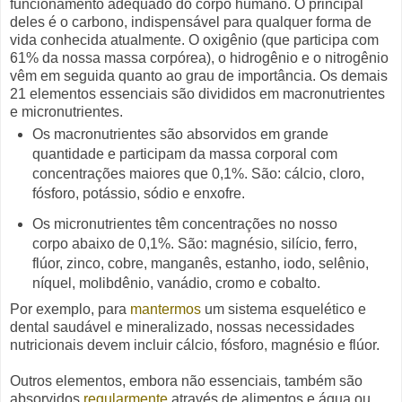
funcionamento adequado do corpo humano. O principal
deles é o carbono, indispensável para qualquer forma de
vida conhecida atualmente. O oxigênio (que participa com
61% da nossa massa corpórea), o hidrogênio e o nitrogênio
vêm em seguida quanto ao grau de importância. Os demais
21 elementos essenciais são divididos em macronutrientes
e micronutrientes.
Os macronutrientes são absorvidos em grande
quantidade e participam da massa corporal com
concentrações maiores que 0,1%. São: cálcio, cloro,
fósforo, potássio, sódio e enxofre.
Os micronutrientes têm concentrações no nosso
corpo abaixo de 0,1%. São: magnésio, silício, ferro,
flúor, zinco, cobre, manganês, estanho, iodo, selênio,
níquel, molibdênio, vanádio, cromo e cobalto.
Por exemplo, para
mantermos
um sistema esquelético e
dental saudável e mineralizado, nossas necessidades
nutricionais devem incluir cálcio, fósforo, magnésio e flúor.
Outros elementos, embora não essenciais, também são
absorvidos
regularmente
através de alimentos e água ou